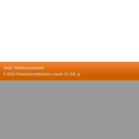
Tehty Yhdistysavaimella
©
2026 Raideammattilaisten osasto 25 JHL ry