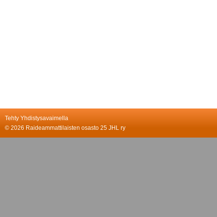
Tehty Yhdistysavaimella
©
2026 Raideammattilaisten osasto 25 JHL ry