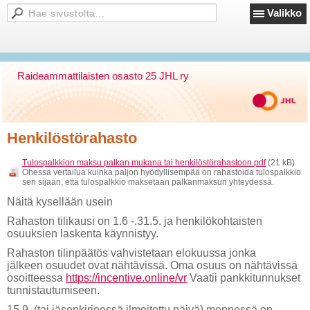
Valikko
Raideammattilaisten osasto 25 JHL ry
Henkilöstörahasto
Tulospalkkion maksu palkan mukana tai henkilöstörahastoon.pdf
(21 kB)
Ohessa vertailua kuinka paljon hyödyllisempää on rahastoida tulospalkkio
sen sijaan, että tulospalkkio maksetaan palkanmaksun yhteydessä.
Näitä kysellään usein
Rahaston tilikausi on 1.6 -.31.5. ja henkilökohtaisten
osuuksien laskenta käynnistyy.
Rahaston tilinpäätös vahvistetaan elokuussa jonka
jälkeen osuudet ovat nähtävissä. Oma osuus on nähtävissä
osoitteessa
https://incentive.online/vr
Vaatii pankkitunnukset
tunnistautumiseen.
15.9. (tai jäsenkirjeessä ilmoitettu päivä) mennessä on