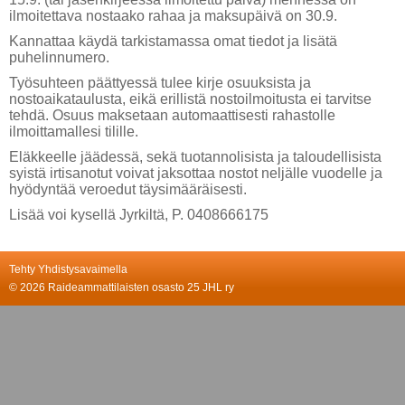
ilmoitettava nostaako rahaa ja maksupäivä on 30.9.
Kannattaa käydä tarkistamassa omat tiedot ja lisätä
puhelinnumero.
Työsuhteen päättyessä tulee kirje osuuksista ja
nostoaikataulusta, eikä erillistä nostoilmoitusta ei tarvitse
tehdä. Osuus maksetaan automaattisesti rahastolle
ilmoittamallesi tilille.
Eläkkeelle jäädessä, sekä tuotannolisista ja taloudellisista
syistä irtisanotut voivat jaksottaa nostot neljälle vuodelle ja
hyödyntää veroedut täysimääräisesti.
Lisää voi kysellä Jyrkiltä, P. 0408666175
Tehty Yhdistysavaimella
©
2026 Raideammattilaisten osasto 25 JHL ry